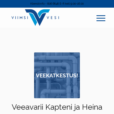
Kliendiinfo - 606 6848 E-R kell 9.00-16.00
Veeavarii Kapteni ja Heina