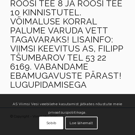
ROOSI TEE 8 JA ROOSI TEE
10 KINNISTUTEL.
VÕIMALUSE KORRAL
PALUME VARUDA VETT
TAGAVARAKS! LISAINFO:
VIIMSI KEEVITUS AS, FILIPP
TŠUMBAROV TEL 53 22
6169. VABANDAME
EBAMUGAVUSTE PÄRAST!
LUGUPIDAMISEGA
AS Viimsi Vesi veebilehe kasutamist jätkates nõustute meie
privaatsuspoliitikaga.
© Copyright -
Viimsi Vesi 2020
Sobib
Loe lähemalt