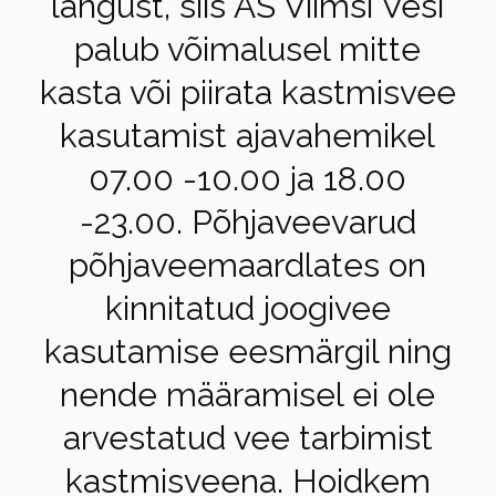
langust, siis AS Viimsi Vesi
palub võimalusel mitte
kasta või piirata kastmisvee
kasutamist ajavahemikel
07.00 -10.00 ja 18.00
-23.00. Põhjaveevarud
põhjaveemaardlates on
kinnitatud joogivee
kasutamise eesmärgil ning
nende määramisel ei ole
arvestatud vee tarbimist
kastmisveena. Hoidkem