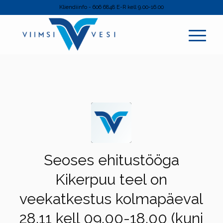
Kliendiinfo - 606 6848 E-R kell 9.00-16.00
Seoses ehitustööga
Kikerpuu teel on
veekatkestus kolmapäeval
28.11 kell 09.00-18.00 (kuni