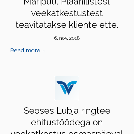
Maripuu. Plaanilistest
veekatkestustest
teavitatakse kliente ette.
6. nov. 2018
Read more
Seoses Lubja ringtee
ehitustöödega on
veekatkestus esmaspäeval