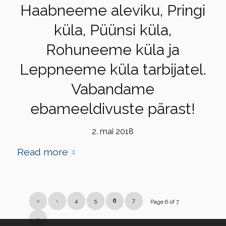
Haabneeme aleviku, Pringi
küla, Püünsi küla,
Rohuneeme küla ja
Leppneeme küla tarbijatel.
Vabandame
ebameeldivuste pärast!
2. mai 2018
Read more
«
‹
4
5
6
7
Page 6 of 7
›